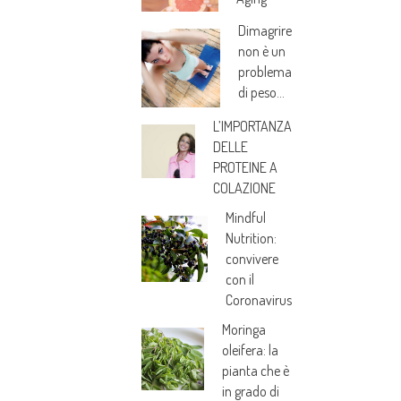
Dimagrire
non è un
problema
di peso…
L’IMPORTANZA
DELLE
PROTEINE A
COLAZIONE
Mindful
Nutrition:
convivere
con il
Coronavirus
Moringa
oleifera: la
pianta che è
in grado di