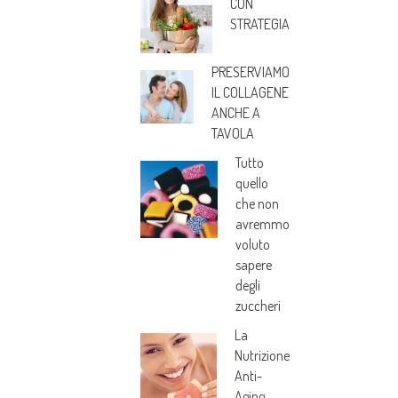
CON
STRATEGIA
PRESERVIAMO
IL COLLAGENE
ANCHE A
TAVOLA
Tutto
quello
che non
avremmo
voluto
sapere
degli
zuccheri
La
Nutrizione
Anti-
Aging