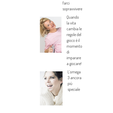
farci
sopravvivere
Quando
la vita
cambia le
regole del
gioco è il
momento
di
imparare
a giocare!
L’omega
3 ancora
più
speciale