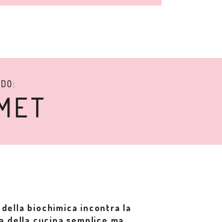
ODO:
MET
della biochimica incontra la
za della cucina semplice ma