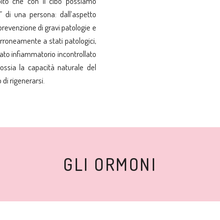
capito che con il cibo possiamo
” di una persona: dall’aspetto
a prevenzione di gravi patologie e
 erroneamente a stati patologici,
ato infiammatorio incontrollato
ossia la capacità naturale del
di rigenerarsi.
GLI ORMONI