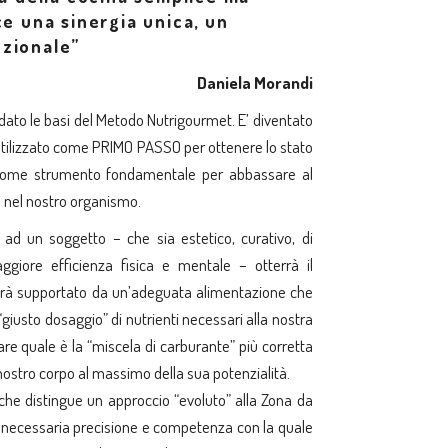
ce una sinergia unica, un
ozionale”
Daniela Morandi
ndato le basi del Metodo Nutrigourmet. E’ diventato
 utilizzato come PRIMO PASSO per ottenere lo stato
 come strumento fondamentale per abbassare al
e nel nostro organismo.
 ad un soggetto – che sia estetico, curativo, di
ggiore efficienza fisica e mentale – otterrà il
arà supportato da un’adeguata alimentazione che
“giusto dosaggio” di nutrienti necessari alla nostra
re quale è la “miscela di carburante” più corretta
l nostro corpo al massimo della sua potenzialità.
che distingue un approccio “evoluto” alla Zona da
a necessaria precisione e competenza con la quale