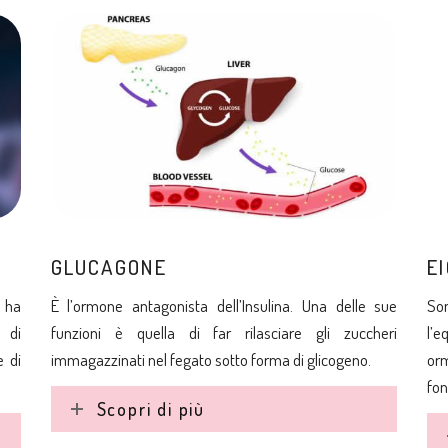
GLUCAGONE
E
e ha
È l’ormone antagonista dell’Insulina. Una delle sue
Son
 di
funzioni è quella di far rilasciare gli zuccheri
l’e
e di
immagazzinati nel fegato sotto forma di glicogeno.
orm
fo
Scopri di più