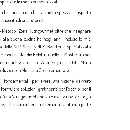
impostate in modo personalizzato.
za biochimica non basta: molto spesso è l’aspetto
 riuscita di un protocollo.
io Metodo Zona Nutrigourmet oltre che insegnare
ali alla buona cucina ho negli anni incluso le mie
 dalla NLP Society di R. Bandler e specializzata
chool di Claudio Belotti), quelle di Master Trainer
mmmunologia presso l’Academy della Dott. Maria
’utilizzo della Medicina Complementare.
no fondamentali per avere una visione davvero
formulare soluzioni gratificanti per l’occhio, per il
la Zona Nutrigourmet non solo risulta una strategia
cosa che si mantiene nel tempo, diventando parte