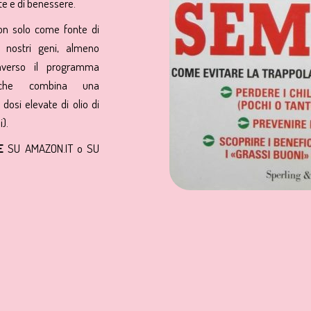
te e di benessere.
on solo come fonte di
 nostri geni, almeno
raverso il programma
 che combina una
dosi elevate di olio di
).
RE
SU AMAZON.IT
o
SU