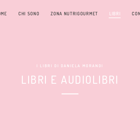
OME
CHI SONO
ZONA NUTRIGOURMET
LIBRI
CO
I LIBRI DI DANIELA MORANDI
LIBRI E AUDIOLIBRI