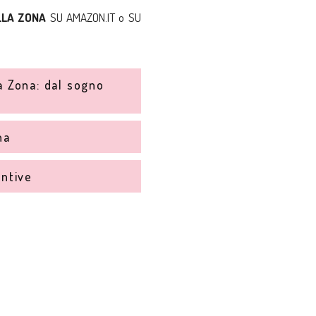
ELLA ZONA
SU AMAZON.IT
o
SU
a Zona: dal sogno
na
untive