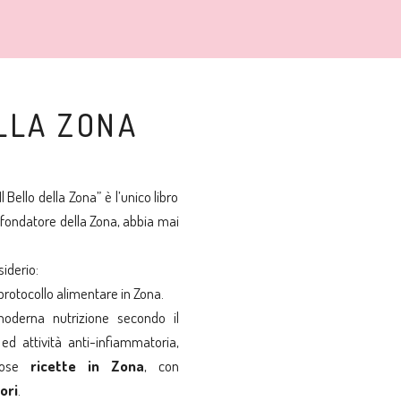
ELLA ZONA
l Bello della Zona” è l’unico libro
l fondatore della Zona, abbia mai
iderio:
protocollo alimentare in Zona.
a moderna nutrizione secondo il
ed attività anti-infiammatoria,
ziose
ricette in Zona
, con
lori
.