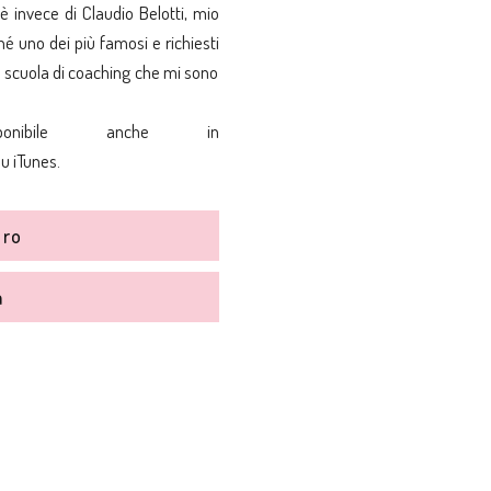
 è invece di
Claudio Belotti
, mio
é uno dei più famosi e richiesti
 scuola di coaching che mi sono
sponibile anche in
su
iTunes
.
bro
a