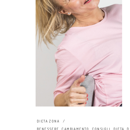
DIETA ZONA
BENESSERE
,
CAMBIAMENTO
,
CONSIGLI
,
DIETA
,
D