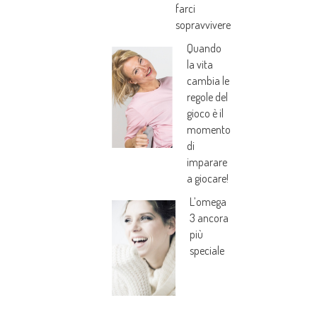
farci
sopravvivere
Quando
la vita
cambia le
regole del
gioco è il
momento
di
imparare
a giocare!
L’omega
3 ancora
più
speciale