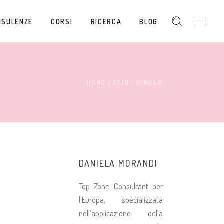
NSULENZE
CORSI
RICERCA
BLOG
HOME
/
2019
/
GIUGNO
DANIELA MORANDI
Top Zone Consultant per
l’Europa, specializzata
nell’applicazione della