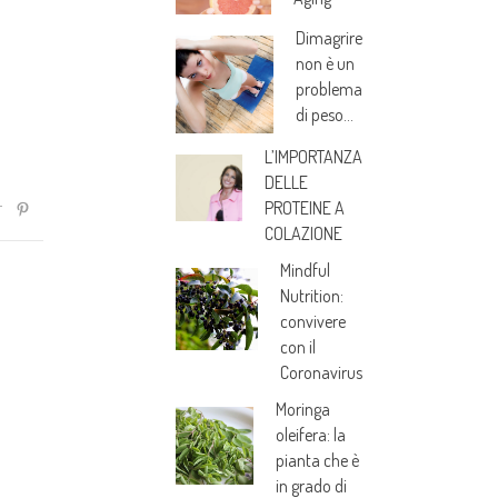
Dimagrire
non è un
problema
di peso…
L’IMPORTANZA
DELLE
PROTEINE A
COLAZIONE
Mindful
Nutrition:
convivere
con il
Coronavirus
Moringa
oleifera: la
pianta che è
in grado di