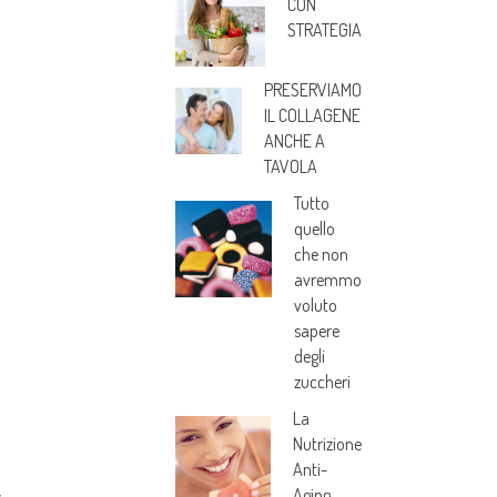
CON
STRATEGIA
PRESERVIAMO
IL COLLAGENE
ANCHE A
TAVOLA
Tutto
quello
che non
avremmo
voluto
sapere
degli
zuccheri
La
Nutrizione
Anti-
,
Aging