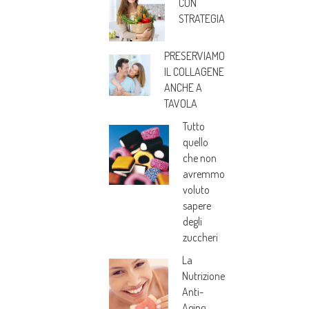
CON
STRATEGIA
PRESERVIAMO
IL COLLAGENE
ANCHE A
TAVOLA
Tutto
quello
che non
avremmo
voluto
sapere
degli
zuccheri
La
Nutrizione
Anti-
Aging