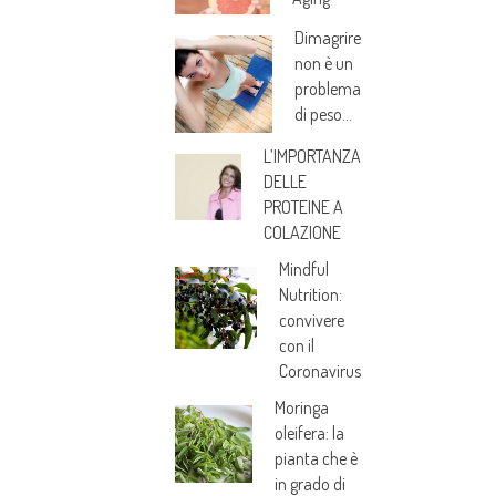
Dimagrire
non è un
problema
di peso…
L’IMPORTANZA
DELLE
PROTEINE A
COLAZIONE
Mindful
Nutrition:
convivere
con il
Coronavirus
Moringa
oleifera: la
pianta che è
in grado di