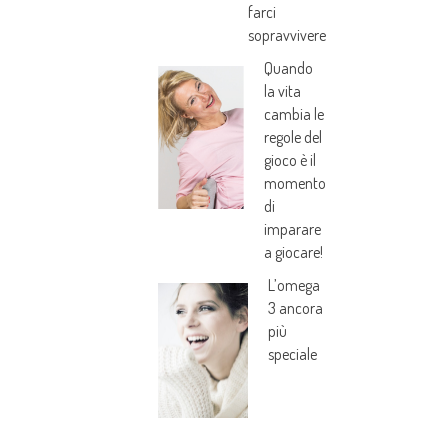
farci
sopravvivere
Quando
la vita
cambia le
regole del
gioco è il
momento
di
imparare
a giocare!
L’omega
3 ancora
più
speciale