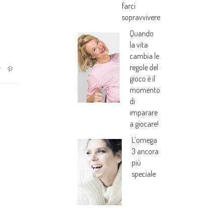
farci
sopravvivere
Quando
la vita
cambia le
regole del
gioco è il
momento
di
imparare
a giocare!
L’omega
3 ancora
più
speciale