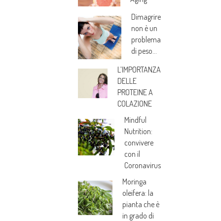
Dimagrire
non è un
problema
di peso…
L’IMPORTANZA
DELLE
PROTEINE A
COLAZIONE
Mindful
Nutrition:
convivere
con il
Coronavirus
Moringa
oleifera: la
pianta che è
in grado di