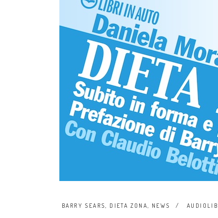
BARRY SEARS
,
DIETA ZONA
,
NEWS
AUDIOLI