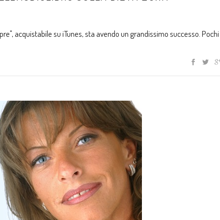
mpre", acquistabile su iTunes, sta avendo un grandissimo successo. Poch