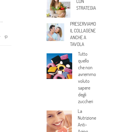
CON
STRATEGIA
i
PRESERVIAMO
IL COLLAGENE
ANCHE A
TAVOLA
Tutto
quello
che non
avremmo
voluto
sapere
degli
zuccheri
La
Nutrizione
Anti-
Aging