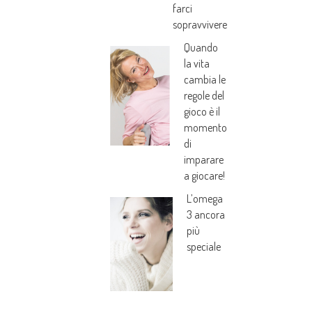
farci
sopravvivere
Quando
la vita
cambia le
regole del
gioco è il
momento
di
imparare
a giocare!
L’omega
3 ancora
più
speciale