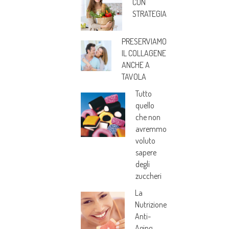
CON
STRATEGIA
PRESERVIAMO
IL COLLAGENE
ANCHE A
TAVOLA
Tutto
quello
che non
avremmo
voluto
sapere
degli
zuccheri
La
Nutrizione
Anti-
Aging