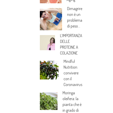
Dimagrire
non è un
problema
di peso…
L’IMPORTANZA
DELLE
PROTEINE A
COLAZIONE
Mindful
Nutrition:
convivere
con il
Coronavirus
Moringa
oleifera: la
pianta che è
in grado di