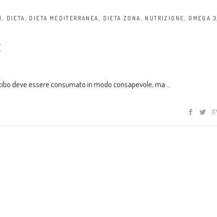
I
,
DIETA
,
DIETA MEDITERRANEA
,
DIETA ZONA
,
NUTRIZIONE
,
OMEGA 3
E
 Il cibo deve essere consumato in modo consapevole, ma