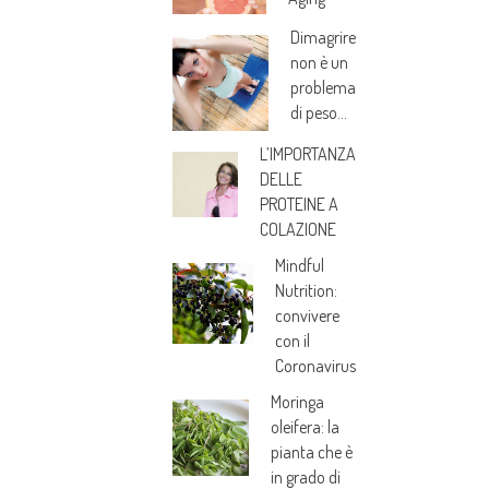
Dimagrire
non è un
problema
di peso…
L’IMPORTANZA
DELLE
PROTEINE A
COLAZIONE
Mindful
Nutrition:
convivere
con il
Coronavirus
Moringa
oleifera: la
pianta che è
in grado di