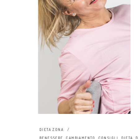
DIETA ZONA
BENESSERE
,
CAMBIAMENTO
,
CONSIGLI
,
DIETA
,
D