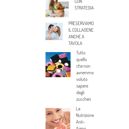
CON
STRATEGIA
PRESERVIAMO
IL COLLAGENE
ANCHE A
TAVOLA
Tutto
quello
che non
avremmo
voluto
sapere
degli
zuccheri
La
Nutrizione
Anti-
Aging