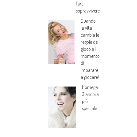
farci
sopravvivere
Quando
la vita
cambia le
regole del
gioco è il
momento
di
imparare
a giocare!
L’omega
3 ancora
più
speciale