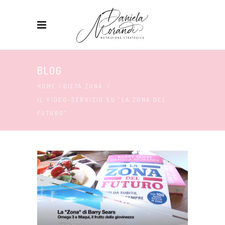
BLOG
HOME
/
DIETA ZONA
/
IL VIDEO-SERVIZIO SU "LA ZONA DEL
FUTURO"