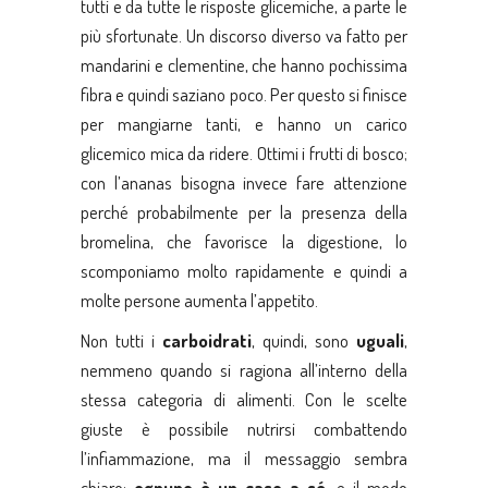
tutti e da tutte le risposte glicemiche, a parte le
più sfortunate. Un discorso diverso va fatto per
mandarini e clementine, che hanno pochissima
fibra e quindi saziano poco. Per questo si finisce
per mangiarne tanti, e hanno un carico
glicemico mica da ridere. Ottimi i frutti di bosco;
con l’ananas bisogna invece fare attenzione
perché probabilmente per la presenza della
bromelina, che favorisce la digestione, lo
scomponiamo molto rapidamente e quindi a
molte persone aumenta l’appetito.
Non tutti i
carboidrati
, quindi, sono
uguali
,
nemmeno quando si ragiona all’interno della
stessa categoria di alimenti. Con le scelte
giuste è possibile nutrirsi combattendo
l’infiammazione, ma il messaggio sembra
chiaro:
ognuno è un caso a sé
, e il modo