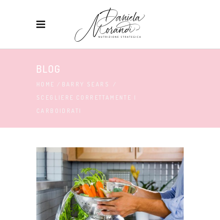
BLOG
HOME
/
BARRY SEARS
/
SCEGLIERE CORRETTAMENTE I
CARBOIDRATI