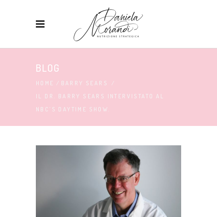
BLOG
HOME
/
BARRY SEARS
/
IL DR. BARRY SEARS INTERVISTATO AL
NBC’S DAYTIME SHOW.