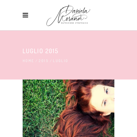
LUGLIO 2015
HOME
/
2015
/
LUGLIO