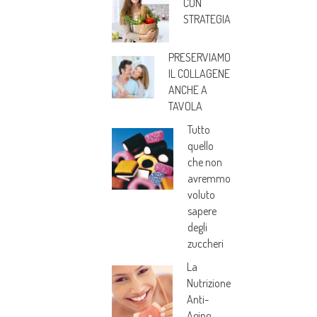
CON
STRATEGIA
PRESERVIAMO
IL COLLAGENE
ANCHE A
TAVOLA
Tutto
quello
che non
avremmo
voluto
sapere
degli
zuccheri
La
Nutrizione
Anti-
Aging