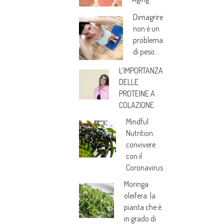
Dimagrire
non è un
problema
di peso…
L’IMPORTANZA
DELLE
PROTEINE A
COLAZIONE
Mindful
Nutrition:
convivere
con il
Coronavirus
Moringa
oleifera: la
pianta che è
in grado di