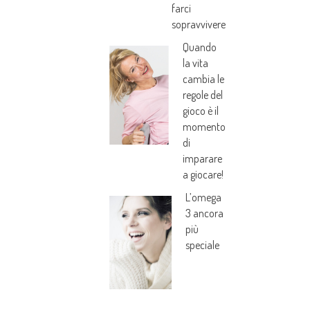
farci
sopravvivere
Quando
la vita
cambia le
regole del
gioco è il
momento
di
imparare
a giocare!
L’omega
3 ancora
più
speciale