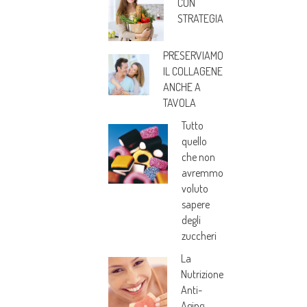
CON
STRATEGIA
PRESERVIAMO
IL COLLAGENE
ANCHE A
TAVOLA
Tutto
quello
che non
avremmo
voluto
sapere
degli
zuccheri
La
Nutrizione
Anti-
Aging