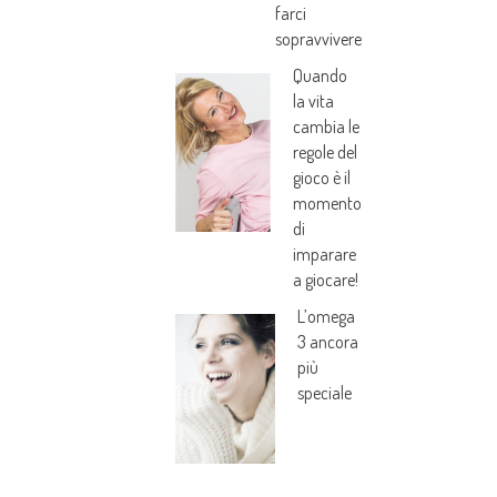
farci
sopravvivere
Quando
la vita
cambia le
regole del
gioco è il
momento
di
imparare
a giocare!
L’omega
3 ancora
più
speciale