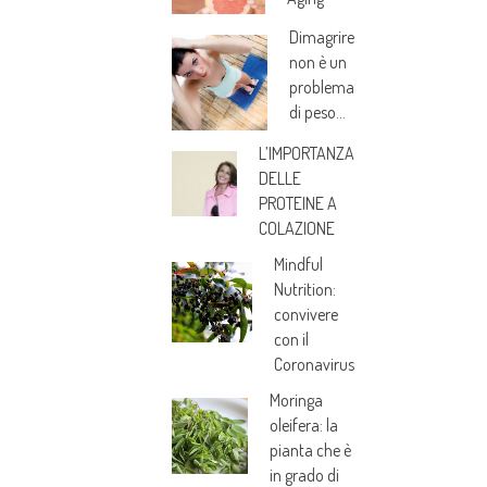
Dimagrire
non è un
problema
di peso…
L’IMPORTANZA
DELLE
PROTEINE A
COLAZIONE
Mindful
Nutrition:
convivere
con il
Coronavirus
Moringa
oleifera: la
pianta che è
in grado di