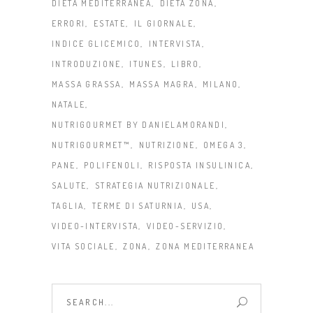
DIETA MEDITERRANEA
DIETA ZONA
ERRORI
ESTATE
IL GIORNALE
INDICE GLICEMICO
INTERVISTA
INTRODUZIONE
ITUNES
LIBRO
MASSA GRASSA
MASSA MAGRA
MILANO
NATALE
NUTRIGOURMET BY DANIELAMORANDI
NUTRIGOURMET™
NUTRIZIONE
OMEGA 3
PANE
POLIFENOLI
RISPOSTA INSULINICA
SALUTE
STRATEGIA NUTRIZIONALE
TAGLIA
TERME DI SATURNIA
USA
VIDEO-INTERVISTA
VIDEO-SERVIZIO
VITA SOCIALE
ZONA
ZONA MEDITERRANEA
Search
for: