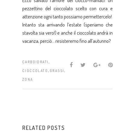
Ecco salvato l’amore dei ciocco-maniaci: un
pezzettino del cioccolato scelto con cura e
attenzione ogni tanto possiamo permettercelo!
Intanto sta arrivando l’estate (speriamo che
stavolta sia vero!) e anche il cioccolato andrà in
vacanza, perciò… resisteremo fino all’autunno?
,
CARBOIDRATI
,
,
CIOCCOLATO
GRASSI
ZONA
RELATED POSTS