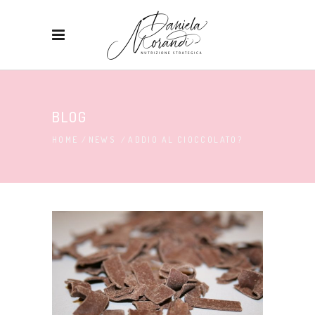
BLOG
HOME
/
NEWS
/
ADDIO AL CIOCCOLATO?