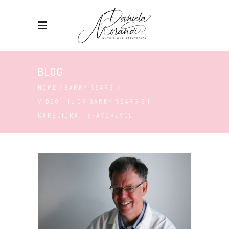
BLOG
HOME
/
BARRY SEARS
/
VIDEO – IL DR BARRY SEARS E I
CARBOIDRATI SFAVOREVOLI