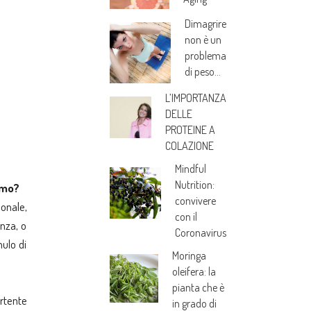
Dimagrire
non è un
problema
di peso…
L’IMPORTANZA
DELLE
PROTEINE A
COLAZIONE
Mindful
Nutrition:
amo?
convivere
sonale,
con il
enza, o
Coronavirus
ulo di
Moringa
oleifera: la
pianta che è
rtente
in grado di