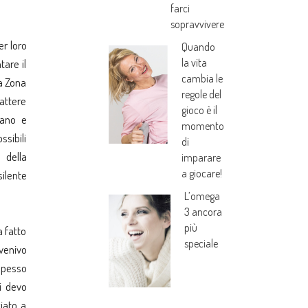
farci
sopravvivere
r loro
Quando
la vita
tare il
cambia le
a Zona
regole del
battere
gioco è il
rano e
momento
ssibili
di
 della
imparare
a giocare!
silente
L’omega
3 ancora
più
a fatto
speciale
venivo
spesso
i devo
ziato a