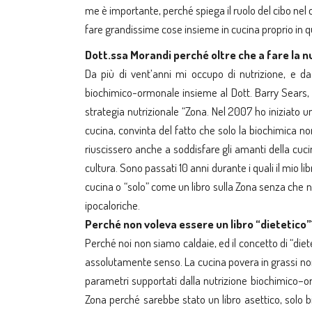
me è importante, perché spiega il ruolo del cibo nel
fare grandissime cose insieme in cucina proprio in q
Dott.ssa Morandi perché oltre che a fare la nu
Da più di vent’anni mi occupo di nutrizione, e da
biochimico-ormonale insieme al Dott. Barry Sears, 
strategia nutrizionale “Zona. Nel 2007 ho iniziato 
cucina, convinta del fatto che solo la biochimica non
riuscissero anche a soddisfare gli amanti della cuci
cultura. Sono passati 10 anni durante i quali il mio li
cucina o “solo” come un libro sulla Zona senza che ne 
ipocaloriche.
Perché non voleva essere un libro “dietetico”
Perché noi non siamo caldaie, ed il concetto di “diet
assolutamente senso. La cucina povera in grassi non 
parametri supportati dalla nutrizione biochimico–
Zona perché sarebbe stato un libro asettico, solo 