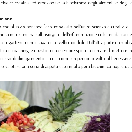
 chiave creativa ed emozionale la biochimica degli alimenti e degli 
uizione”…
che all’inizio pensava fossi impazzita nell’unire scienza e creatività
o che la nutrizione ha sull’insorgere dell’infiammazione cellulare da cui d
ità -oggi fenomeno dilagante a livello mondiale. Dall’altra parte da molti 
stica e coaching, e questo mi ha sempre spinto a cercare di mettere i
cesso di dimagrimento – così come un percorso volto al benessere 
 valutare una serie di aspetti esterni alla pura biochimica applicata 