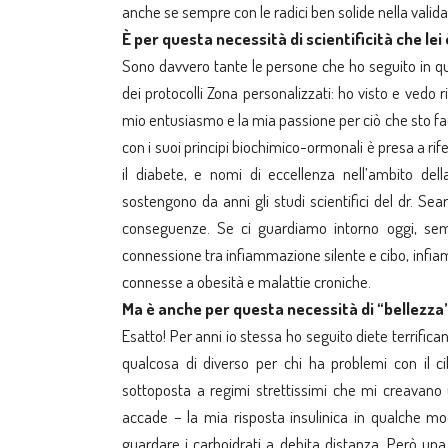
anche se sempre con le radici ben solide nella valida
È per questa necessità di scientificità che lei
Sono davvero tante le persone che ho seguito in qu
dei protocolli Zona personalizzati: ho visto e vedo 
mio entusiasmo e la mia passione per ciò che sto f
con i suoi principi biochimico-ormonali è presa a ri
il diabete, e nomi di eccellenza nell’ambito del
sostengono da anni gli studi scientifici del dr. Sea
conseguenze. Se ci guardiamo intorno oggi, semb
connessione tra infiammazione silente e cibo, infia
connesse a obesità e malattie croniche.
Ma è anche per questa necessità di “bellezza”
Esatto! Per anni io stessa ho seguito diete terrific
qualcosa di diverso per chi ha problemi con il c
sottoposta a regimi strettissimi che mi creavan
accade – la mia risposta insulinica in qualche m
guardare i carboidrati a debita distanza. Però una