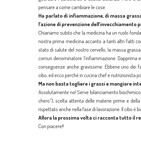
pensare a come cambiare le cose.
Ha parlato di infiammazione, di massa grassa
l’azione di prevenzione dell’invecchiamento
Chiariamo subito che la medicina ha un ruolo fonda
nostra prima medicina accanto a tanti altri fatti co
stato di salute del nostro cervello, la massa gras
comun denominatore: l’infiammazione. Dapprima essa
conseguenze anche gravissime. Ebbene uno dei fatt
cibo, ed ecco perché in cucina chef e nutrizionista 
Ma non basta togliere i grassi e mangiare in
Assolutamente no! Serve bilanciamento biochimico, cu
chero”), scelta attenta delle materie prime e della
rispettato anche nella fase di lavorazione. Il cibo 
Allora la prossima volta ci racconta tutto il r
Con piacere!!