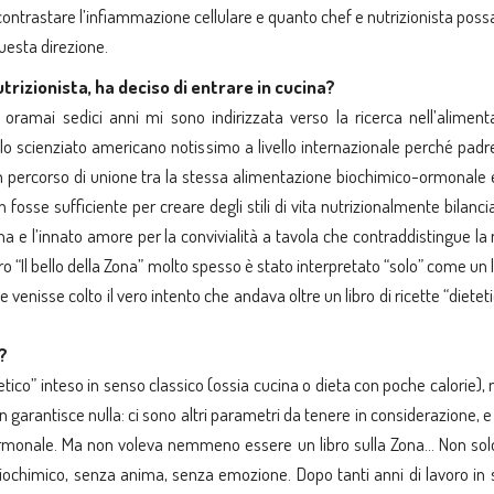
 contrastare l’infiammazione cellulare e quanto chef e nutrizionista pos
uesta direzione.
trizionista, ha deciso di entrare in cucina?
 oramai sedici anni mi sono indirizzata verso la ricerca nell’aliment
lo scienziato americano notissimo a livello internazionale perché padr
un percorso di unione tra la stessa alimentazione biochimico-ormonale e
 fosse sufficiente per creare degli stili di vita nutrizionalmente bilanci
na e l’innato amore per la convivialità a tavola che contraddistingue la
bro “Il bello della Zona” molto spesso è stato interpretato “solo” come un l
venisse colto il vero intento che andava oltre un libro di ricette “dietet
?
etico” inteso in senso classico (ossia cucina o dieta con poche calorie),
garantisce nulla: ci sono altri parametri da tenere in considerazione, e
ormonale. Ma non voleva nemmeno essere un libro sulla Zona… Non solo
biochimico, senza anima, senza emozione. Dopo tanti anni di lavoro in 