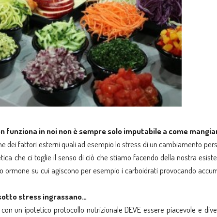
 non funziona in noi non è sempre solo imputabile a come mangi
che dei fattori esterni quali ad esempio lo stress di un cambiamento per
tica che ci toglie il senso di ciò che stiamo facendo della nostra esist
esso ormone su cui agiscono per esempio i carboidrati provocando accum
sotto stress ingrassano…
 con un ipotetico protocollo nutrizionale DEVE essere piacevole e dive