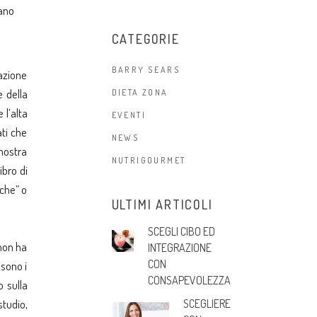
sano
CATEGORIE
BARRY SEARS
azione
e della
DIETA ZONA
 l’alta
EVENTI
ati che
NEWS
 nostra
NUTRIGOURMET
ibro di
iche” o
ULTIMI ARTICOLI
SCEGLI CIBO ED
 non ha
INTEGRAZIONE
CON
 sono i
CONSAPEVOLEZZA
 sulla
SCEGLIERE
studio,