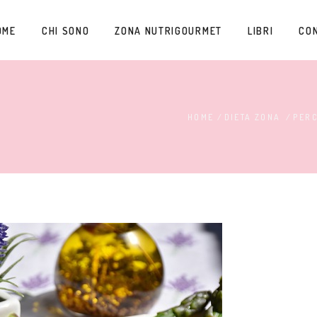
OME
CHI SONO
ZONA NUTRIGOURMET
LIBRI
CO
HOME
/
DIETA ZONA
/
PERC