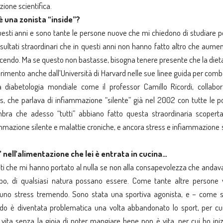
zione scientifica.
 è una zonista “inside”?
esti anni e sono tante le persone nuove che mi chiedono di studiare pe
risultati straordinari che in questi anni non hanno fatto altro che aumen
acendo. Ma se questo non bastasse, bisogna tenere presente che la diet
ferimento anche dall’Università di Harvard nelle sue linee guida per com
la diabetologia mondiale come il professor Camillo Ricordi, collabo
rs, che parlava di infiammazione “silente” già nel 2002 con tutte le po
ra che adesso “tutti” abbiano fatto questa straordinaria scoperta
mmazione silente e malattie croniche, e ancora stress e infiammazione 
 nell’alimentazione che lei è entrata in cucina…
anti che mi hanno portato al nulla se non alla consapevolezza che andav
ibo, di qualsiasi natura possano essere. Come tante altre persone 
o uno stress tremendo. Sono stata una sportiva agonista, e – come 
odo è diventata problematica una volta abbandonato lo sport, per cu
 vita senza la gioia di poter mangiare bene non è vita, per cui ho ini