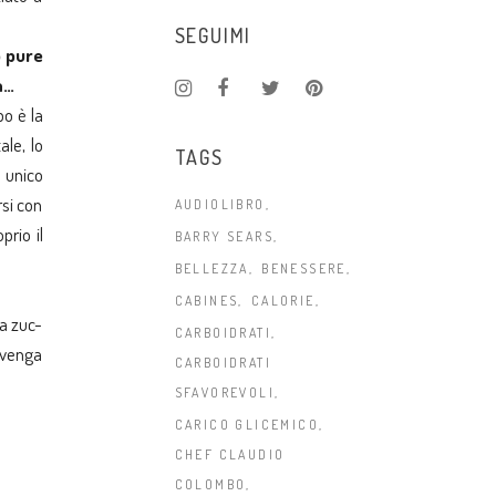
SEGUIMI
o pure
a…
o è la
ale, lo
TAGS
 unico
si con
AUDIOLIBRO
rio il
BARRY SEARS
BELLEZZA
BENESSERE
CABINES
CALORIE
za zuc-
CARBOIDRATI
e venga
CARBOIDRATI
SFAVOREVOLI
CARICO GLICEMICO
CHEF CLAUDIO
COLOMBO