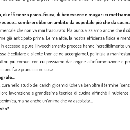
, di efficienza psico-fisica, di benessere e magari ci mettiam
 precoce… sembrerebbe un ambito da ospedale più che da cucin
mentale che non va mai trascurato. Ma puntualizziamo anche che il cib
me già anticipato prima. Le malattie, la nostra efficienza fisica e ment
sa in eccesso e pure l’invecchiamento precoce hanno incredibilmente un
 è cellulare o silente (non ce ne accorgiamo), poi inizia a manifestar
ori più comuni con cui possiamo dar origine all’infiammazione è prop
possono fare grandissime cose.
tegrale…
ra nello studio dei carichi glicemici (che va ben oltre il termine “sen
 loro lavorazione e grandissima tecnica di cucina affinché il nutrient
è biochimica, ma ha anche un’anima che va ascoltata…
esto?