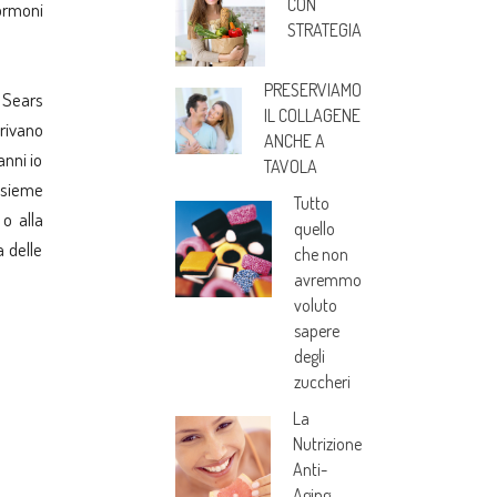
CON
ormoni
STRATEGIA
PRESERVIAMO
… Sears
IL COLLAGENE
erivano
ANCHE A
anni io
TAVOLA
nsieme
Tutto
o alla
quello
a delle
che non
avremmo
voluto
sapere
degli
zuccheri
La
Nutrizione
Anti-
Aging