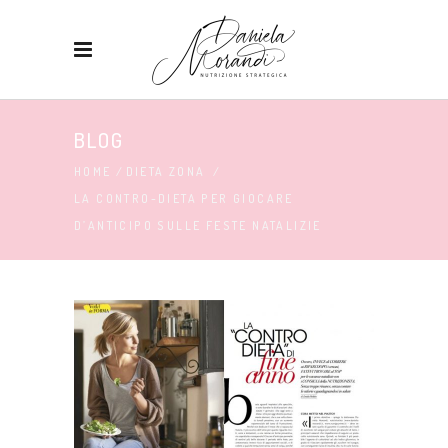
BLOG
HOME
/
DIETA ZONA
/
LA CONTRO-DIETA PER GIOCARE
D’ANTICIPO SULLE FESTE NATALIZIE