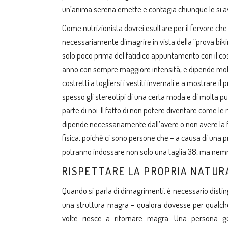
un’anima serena emette e contagia chiunque le si av
Come nutrizionista dovrei esultare per il fervore che
necessariamente dimagrire in vista della “prova bikin
solo poco prima del fatidico appuntamento con il co
anno con sempre maggiore intensità, e dipende molto 
costretti a togliersi i vestiti invernali e a mostrare 
spesso gli stereotipi di una certa moda e di molta pu
parte di noi. Il fatto di non potere diventare come le 
dipende necessariamente dall’avere o non avere la for
fisica, poiché ci sono persone che – a causa di una 
potranno indossare non solo una taglia 38, ma ne
RISPETTARE LA PROPRIA NATUR
Quando si parla di dimagrimenti, è necessario dist
una struttura magra – qualora dovesse per qualche
volte riesce a ritornare magra. Una persona ge