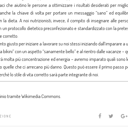
 che aiutino le persone a ottimizzare i risultati desiderati per miglio
no anche la chiave di volta per portare un messaggio “sano” ed equilib
 la dieta. A noi nutrizionisti, invece, il compito di insegnare alle per
on un protocollo dietetico preconfezionato e standardizzato con la pret
 e corretto.
o giusto per iniziare a lavorare su noi stessi iniziando dall’imparare a u
ova bikini” con un aspetto “sanamente bello” e al rientro dalle vacanze –
iederà molta più concentrazione ed energia – avremo imparato quali sono 
no quelle che ci arrecano più danno. Questo può essere il primo passo 
ché lo stile di vita corretto sarà parte integrante di noi.
inio tramite
Wikimedia Commons
.
ZIONE