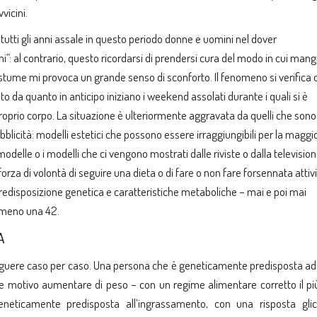
vicini.
 tutti gli anni assale in questo periodo donne e uomini nel dover
i”: al contrario, questo ricordarsi di prendersi cura del modo in cui ma
stume mi provoca un grande senso di sconforto. Il fenomeno si verifica 
da quanto in anticipo iniziano i weekend assolati durante i quali si è
il proprio corpo. La situazione è ulteriormente aggravata da quelli che sono
bblicità: modelli estetici che possono essere irraggiungibili per la maggi
modelle o i modelli che ci vengono mostrati dalle riviste o dalla televisio
za di volontà di seguire una dieta o di fare o non fare forsennata attiv
predisposizione genetica e caratteristiche metaboliche – mai e poi mai
mmeno una 42.
A
inguere caso per caso. Una persona che è geneticamente predisposta ad
 motivo aumentare di peso – con un regime alimentare corretto il più
neticamente predisposta all’ingrassamento, con una risposta gli