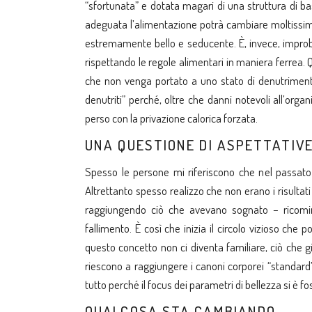
“sfortunata” e dotata magari di una struttura di b
adeguata l’alimentazione potrà cambiare moltissi
estremamente bello e seducente. È, invece, improb
rispettando le regole alimentari in maniera ferrea.
che non venga portato a uno stato di denutriment
denutriti” perché, oltre che danni notevoli all’or
perso con la privazione calorica forzata.
UNA QUESTIONE DI ASPETTATIV
Spesso le persone mi riferiscono che nel passato h
Altrettanto spesso realizzo che non erano i risultat
raggiungendo ciò che avevano sognato – ricom
fallimento. È così che inizia il circolo vizioso che
questo concetto non ci diventa familiare, ciò che
riescono a raggiungere i canoni corporei “standard
tutto perché il focus dei parametri di bellezza si è f
QUALCOSA STA CAMBIANDO