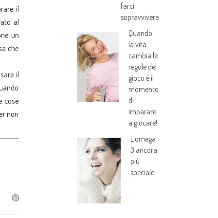
farci
rare il
sopravvivere
rato al
Quando
sone un
la vita
esa che
cambia le
regole del
sare il
gioco è il
 quando
momento
di
le cose
imparare
per non
a giocare!
L’omega
3 ancora
più
speciale