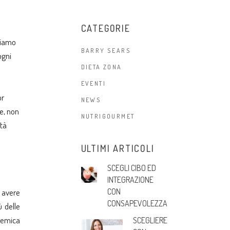
CATEGORIE
ngiamo
BARRY SEARS
ogni
DIETA ZONA
EVENTI
or
NEWS
ne, non
NUTRIGOURMET
ità
ULTIMI ARTICOLI
SCEGLI CIBO ED
INTEGRAZIONE
CON
 avere
CONSAPEVOLEZZA
 delle
cemica
SCEGLIERE