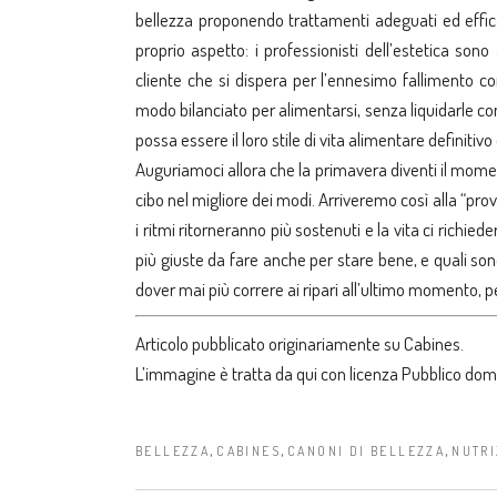
bellezza proponendo trattamenti adeguati ed efficaci
proprio aspetto: i professionisti dell’estetica so
cliente che si dispera per l’ennesimo fallimento con
modo bilanciato per alimentarsi, senza liquidarle c
possa essere il loro stile di vita alimentare definitivo
Auguriamoci allora che la primavera diventi il moment
cibo nel migliore dei modi. Arriveremo così alla “pr
i ritmi ritorneranno più sostenuti e la vita ci rich
più giuste da fare anche per stare bene, e quali so
dover mai più correre ai ripari all’ultimo momento, per
Articolo pubblicato originariamente su
Cabines
.
L’immagine è tratta da
qui
con licenza Pubblico dom
,
,
,
BELLEZZA
CABINES
CANONI DI BELLEZZA
NUTRI