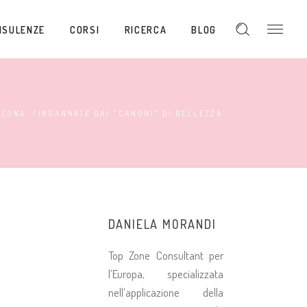
NSULENZE
CORSI
RICERCA
BLOG
 ZONA
/
INGANNATE DAI "CANONI" DI BELLEZZA
DANIELA MORANDI
Top Zone Consultant per
l’Europa, specializzata
nell’applicazione della