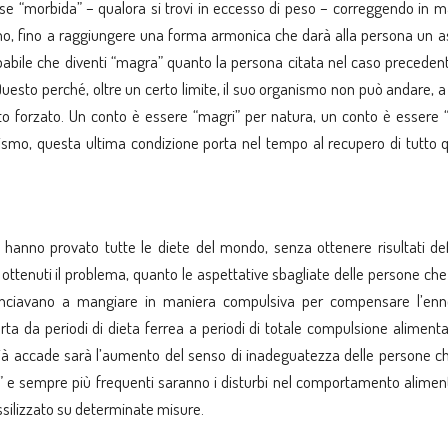
ase “morbida” – qualora si trovi in eccesso di peso – correggendo in m
mo, fino a raggiungere una forma armonica che darà alla persona un a
abile che diventi “magra” quanto la persona citata nel caso precedent
 Questo perché, oltre un certo limite, il suo organismo non può andare,
o forzato. Un conto è essere “magri” per natura, un conto è essere 
ganismo, questa ultima condizione porta nel tempo al recupero di tutto
E
anno provato tutte le diete del mondo, senza ottenere risultati defin
i ottenuti il problema, quanto le aspettative sbagliate delle persone ch
inciavano a mangiare in maniera compulsiva per compensare l’en
 porta da periodi di dieta ferrea a periodi di totale compulsione aliment
 già accade sarà l’aumento del senso di inadeguatezza delle persone c
” e sempre più frequenti saranno i disturbi nel comportamento alimenta
ossilizzato su determinate misure.