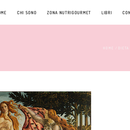
OME
CHI SONO
ZONA NUTRIGOURMET
LIBRI
CO
HOME
/
DIETA