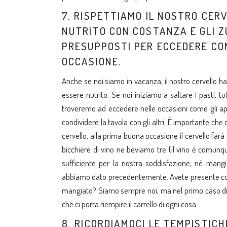
7. RISPETTIAMO IL NOSTRO CER
NUTRITO CON COSTANZA E GLI ZU
PRESUPPOSTI PER ECCEDERE CON
OCCASIONE.
Anche se noi siamo in vacanza, il nostro cervello ha 
essere nutrito. Se noi iniziamo a saltare i pasti, 
troveremo ad eccedere nelle occasioni come gli aperi
condividere la tavola con gli altri. È importante ch
cervello, alla prima buona occasione il cervello far
bicchiere di vino ne beviamo tre (il vino è comunq
sufficiente per la nostra soddisfazione, né mang
abbiamo dato precedentemente. Avete presente co
mangiato? Siamo sempre noi, ma nel primo caso dici
che ci porta riempire il carrello di ogni cosa.
8. RICORDIAMOCI LE TEMPISTIC