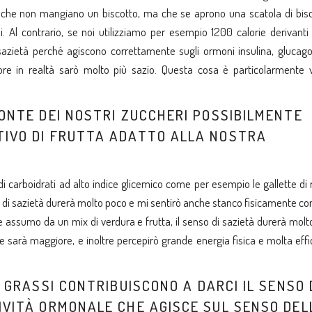
 che non mangiano un biscotto, ma che se aprono una scatola di bisco
. Al contrario, se noi utilizziamo per esempio 1200 calorie derivanti
 sazietà perché agiscono correttamente sugli ormoni insulina, glucag
ore in realtà sarò molto più sazio. Questa cosa è particolarmente 
FONTE DEI NOSTRI ZUCCHERI POSSIBILMENTE
TIVO DI FRUTTA ADATTO ALLA NOSTRA
 carboidrati ad alto indice glicemico come per esempio le gallette di r
so di sazietà durerà molto poco e mi sentirò anche stanco fisicamente c
e assumo da un mix di verdura e frutta, il senso di sazietà durerà molt
re sarà maggiore, e inoltre percepirò grande energia fisica e molta eff
I GRASSI CONTRIBUISCONO A DARCI IL SENSO 
IVITÀ ORMONALE CHE AGISCE SUL SENSO DEL