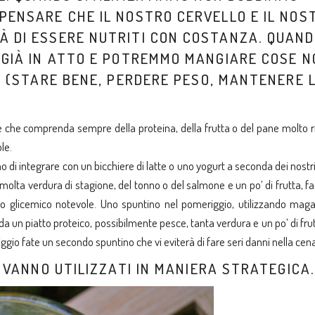
PENSARE CHE IL NOSTRO CERVELLO E IL NOS
À DI ESSERE NUTRITI CON COSTANZA. QUAN
 GIÀ IN ATTO E POTREMMO MANGIARE COSE N
VO (STARE BENE, PERDERE PESO, MANTENERE 
e che comprenda sempre della proteina, della frutta o del pane molto r
le.
i integrare con un bicchiere di latte o uno yogurt a seconda dei nostri
molta verdura di stagione, del tonno o del salmone e un po’ di frutta, 
co glicemico notevole. Uno spuntino nel pomeriggio, utilizzando maga
a un piatto proteico, possibilmente pesce, tanta verdura e un po’ di fru
ggio fate un secondo spuntino che vi eviterà di fare seri danni nella cena
I VANNO UTILIZZATI IN MANIERA STRATEGICA.