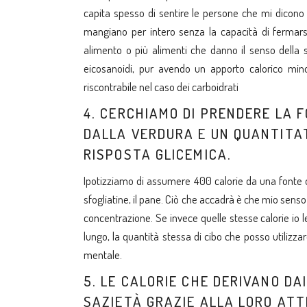
capita spesso di sentire le persone che mi dicono
mangiano per intero senza la capacità di fermarsi
alimento o più alimenti che danno il senso della
eicosanoidi, pur avendo un apporto calorico min
riscontrabile nel caso dei carboidrati
4. CERCHIAMO DI PRENDERE LA 
DALLA VERDURA E UN QUANTITA
RISPOSTA GLICEMICA.
Ipotizziamo di assumere 400 calorie da una fonte di
sfogliatine, il pane. Ciò che accadrà è che mio sen
concentrazione. Se invece quelle stesse calorie io l
lungo, la quantità stessa di cibo che posso utilizza
mentale.
5. LE CALORIE CHE DERIVANO DA
SAZIETÀ GRAZIE ALLA LORO ATT