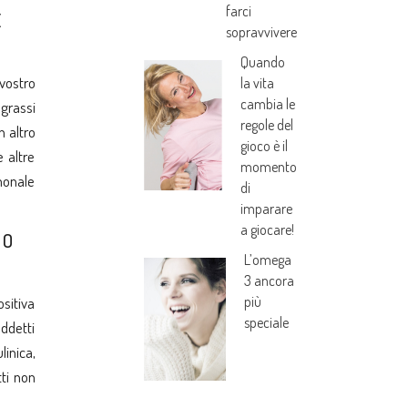
farci
E
sopravvivere
Quando
vostro
la vita
cambia le
 grassi
regole del
n altro
gioco è il
 altre
momento
rmonale
di
imparare
a giocare!
TO
L’omega
3 ancora
più
ositiva
speciale
ddetti
linica,
tti non