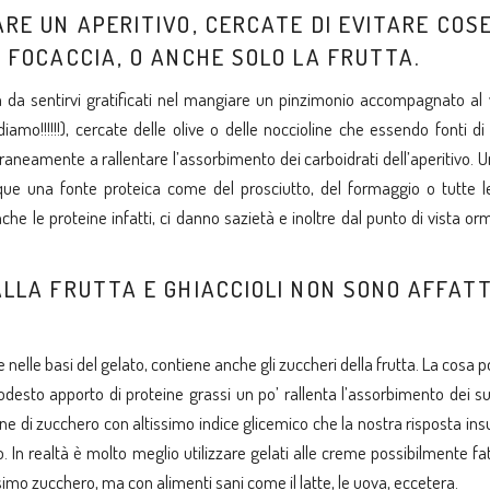
ARE UN APERITIVO, CERCATE DI EVITARE COS
A FOCACCIA, O ANCHE SOLO LA FRUTTA.
 da sentirvi gratificati nel mangiare un pinzimonio accompagnato al 
amo!!!!!!), cercate delle olive o delle noccioline che essendo fonti di
aneamente a rallentare l’assorbimento dei carboidrati dell’aperitivo. U
que una fonte proteica come del prosciutto, del formaggio o tutte le
nche le proteine infatti, ci danno sazietà e inoltre dal punto di vista o
 ALLA FRUTTA E GHIACCIOLI NON SONO AFFAT
te nelle basi del gelato, contiene anche gli zuccheri della frutta. La cosa p
esto apporto di proteine grassi un po’ rallenta l’assorbimento dei su
ne di zucchero con altissimo indice glicemico che la nostra risposta insu
 In realtà è molto meglio utilizzare gelati alle creme possibilmente fa
imo zucchero, ma con alimenti sani come il latte, le uova, eccetera.