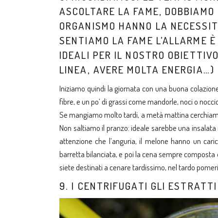
ASCOLTARE LA FAME, DOBBIAMO 
ORGANISMO HANNO LA NECESSIT
SENTIAMO LA FAME L’ALLARME È
IDEALI PER IL NOSTRO OBIETTI
LINEA, AVERE MOLTA ENERGIA…)
Iniziamo quindi la giornata con una buona colazion
fibre, e un po’ di grassi come mandorle, noci o noccio
Se mangiamo molto tardi, a metà mattina cerchiamo d
Non saltiamo il pranzo: ideale sarebbe una insalata 
attenzione che l’anguria, il melone hanno un cari
barretta bilanciata, e poi la cena sempre composta d
siete destinati a cenare tardissimo, nel tardo pomeri
9. I CENTRIFUGATI GLI ESTRATT