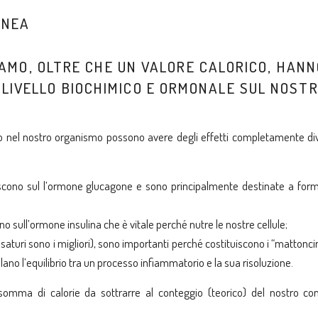
INEA
ZZIAMO, OLTRE CHE UN VALORE CALORICO, HAN
LIVELLO BIOCHIMICO E ORMONALE SUL NOST
mo nel nostro organismo possono avere degli effetti completamente div
scono sul l’ormone glucagone e sono principalmente destinate a form
 sull’ormone insulina che è vitale perché nutre le nostre cellule;
saturi sono i migliori), sono importanti perché costituiscono i “mattonci
ano l’equilibrio tra un processo infiammatorio e la sua risoluzione.
omma di calorie da sottrarre al conteggio (teorico) del nostro c