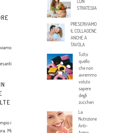
CON
STRATEGIA
ORE
PRESERVIAMO
IL COLLAGENE
ANCHE A
TAVOLA
aviamo
Tutto
quello
esanti
che non
avremmo
voluto
IN
sapere
E
degli
OLTE
zuccheri
La
Nutrizione
mpio i
Anti-
ra. Mi
Aging