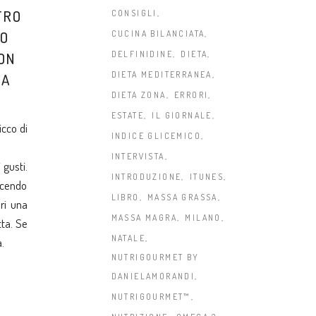
TRO
CONSIGLI
DO
CUCINA BILANCIATA
DELFINIDINE
DIETA
ON
DIETA MEDITERRANEA
LA
DIETA ZONA
ERRORI
ESTATE
IL GIORNALE
icco di
INDICE GLICEMICO
INTERVISTA
 gusti.
INTRODUZIONE
ITUNES
facendo
LIBRO
MASSA GRASSA
ri una
MASSA MAGRA
MILANO
tta. Se
NATALE
.
NUTRIGOURMET BY
DANIELAMORANDI
NUTRIGOURMET™