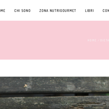
OME
CHI SONO
ZONA NUTRIGOURMET
LIBRI
CO
HOME
/
DIET