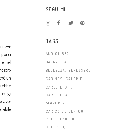
SEGUIMI
TAGS
di deve
 poi ci
AUDIOLIBRO
ere nel
BARRY SEARS
 nostro
BELLEZZA
BENESSERE
iché un
CABINES
CALORIE
arebbe
CARBOIDRATI
on gli
CARBOIDRATI
o aver
SFAVOREVOLI
llabile
CARICO GLICEMICO
CHEF CLAUDIO
COLOMBO