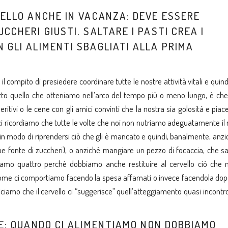
VELLO ANCHE IN VACANZA: DEVE ESSERE
CCHERI GIUSTI. SALTARE I PASTI CREA I
 GLI ALIMENTI SBAGLIATI ALLA PRIMA
il compito di presiedere coordinare tutte le nostre attività vitali e quin
tutto quello che otteniamo nell’arco del tempo più o meno lungo, è che
tivi o le cene con gli amici convinti che la nostra sia golosità e piac
e ci ricordiamo che tutte le volte che noi non nutriamo adeguatamente il
à in modo di riprendersi ciò che gli è mancato e quindi, banalmente, anz
ue fonte di zuccheri), o anziché mangiare un pezzo di focaccia, che s
iamo quattro perché dobbiamo anche restituire al cervello ciò che n
me ci comportiamo facendo la spesa affamati o invece facendola dop
amo che il cervello ci “suggerisce” quell’atteggiamento quasi incontro
HE: QUANDO CI ALIMENTIAMO NON DOBBIAMO