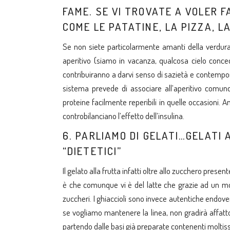
FAME. SE VI TROVATE A VOLER F
COME LE PATATINE, LA PIZZA, L
Se non siete particolarmente amanti della verdura
aperitivo (siamo in vacanza, qualcosa cielo concedi
contribuiranno a darvi senso di sazietà e contempor
sistema prevede di associare all’aperitivo comun
proteine facilmente reperibili in quelle occasioni. A
controbilanciano l’effetto dell’insulina.
6. PARLIAMO DI GELATI…GELATI
“DIETETICI”
Il gelato alla frutta infatti oltre allo zucchero presen
è che comunque vi è del latte che grazie ad un mod
zuccheri. I ghiaccioli sono invece autentiche endove
se vogliamo mantenere la linea, non gradirà affatto.
partendo dalle basi già preparate contenenti moltiss