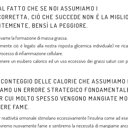
AL FATTO CHE SE NOI ASSUMIAMO I
ORRETTA, CIÒ CHE SUCCEDE NON È LA MIGLI
NTEMENTE, BENSÌ LA PEGGIORE.
avarne la formazione di massa grassa;
mente ciò è legato alla nostra risposta glicemica individuale) ne ric
rocesso di infiammazione cellulare;
nere un esubero calorico ed un uso eccessivo dei grassi saturi con p
IL CONTEGGIO DELLE CALORIE CHE ASSUMIAMO 
CCIAMO UN ERRORE STRATEGICO FONDAMENTAL
ER CUI MOLTO SPESSO VENGONO MANGIATE M
ERE FAME.
r reattività ormonale stimolano eccessivamente l’insulina come ad ese
eve avremo nuovamente fame e sentiremo la necessità di mangiarne anco