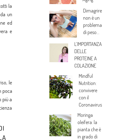
tti la
Dimagrire
 da un
non è un
one ed
problema
vera e
di peso…
L’IMPORTANZA
DELLE
PROTEINE A
COLAZIONE
Mindful
iso, le
Nutrition:
convivere
on poca
con il
o più a
Coronavirus
icienza
Moringa
oleifera: la
DI
pianta che è
LA
in grado di