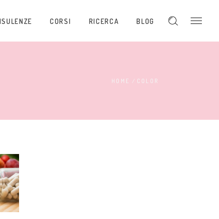
NSULENZE
CORSI
RICERCA
BLOG
HOME
/
COLOR